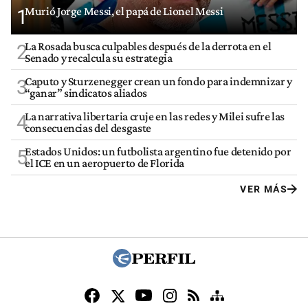
Murió Jorge Messi, el papá de Lionel Messi
1
La Rosada busca culpables después de la derrota en el
2
Senado y recalcula su estrategia
Caputo y Sturzenegger crean un fondo para indemnizar y
3
“ganar” sindicatos aliados
La narrativa libertaria cruje en las redes y Milei sufre las
4
consecuencias del desgaste
Estados Unidos: un futbolista argentino fue detenido por
5
el ICE en un aeropuerto de Florida
VER MÁS