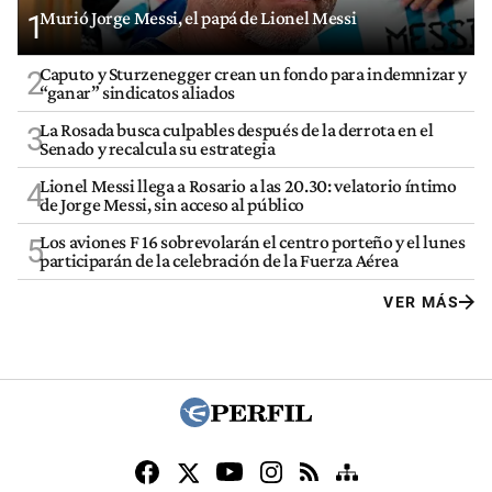
Murió Jorge Messi, el papá de Lionel Messi
1
Caputo y Sturzenegger crean un fondo para indemnizar y
2
“ganar” sindicatos aliados
La Rosada busca culpables después de la derrota en el
3
Senado y recalcula su estrategia
Lionel Messi llega a Rosario a las 20.30: velatorio íntimo
4
de Jorge Messi, sin acceso al público
Los aviones F 16 sobrevolarán el centro porteño y el lunes
5
participarán de la celebración de la Fuerza Aérea
VER MÁS