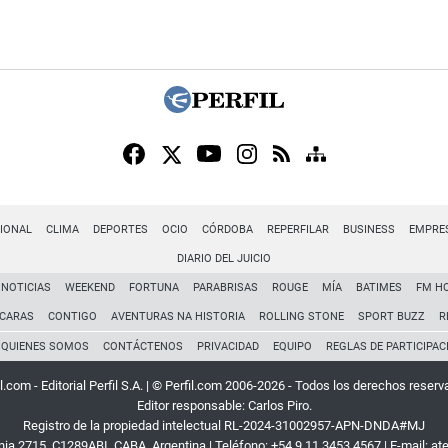
IONAL
CLIMA
DEPORTES
OCIO
CÓRDOBA
REPERFILAR
BUSINESS
EMPRE
DIARIO DEL JUICIO
NOTICIAS
WEEKEND
FORTUNA
PARABRISAS
ROUGE
MÍA
BATIMES
FM H
CARAS
CONTIGO
AVENTURAS NA HISTORIA
ROLLING STONE
SPORT BUZZ
R
QUIENES SOMOS
CONTÁCTENOS
PRIVACIDAD
EQUIPO
REGLAS DE PARTICIPAC
l.com - Editorial Perfil S.A.
| © Perfil.com 2006-2026 - Todos los derechos reserv
Editor responsable: Carlos Piro.
Registro de la propiedad intelectual RL-2024-31002957-APN-DNDA#MJ
rnia 2715
,
C1289ABI
,
CABA, Argentina
| Teléfono:
+54 9 11 3453 4567
| E-mail:
at