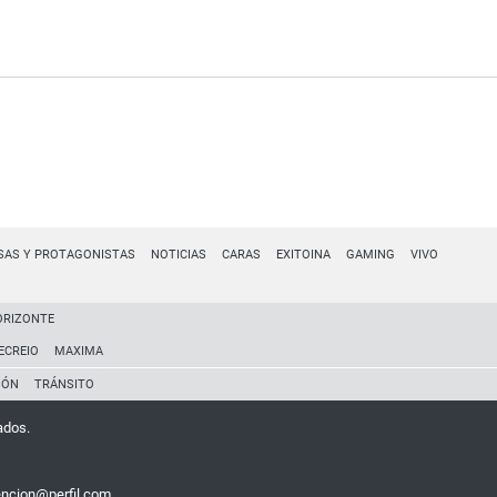
SAS Y PROTAGONISTAS
NOTICIAS
CARAS
EXITOINA
GAMING
VIVO
ORIZONTE
ECREIO
MAXIMA
IÓN
TRÁNSITO
ados.
encion@perfil.com