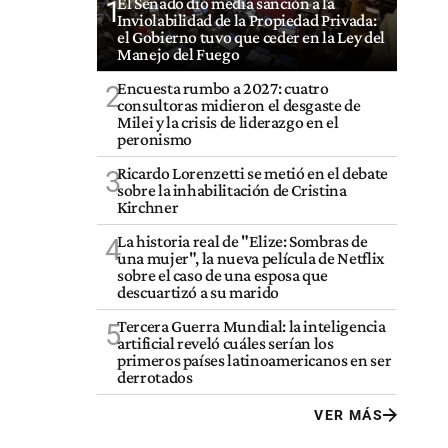
El Senado dio media sanción a la
1
Inviolabilidad de la Propiedad Privada:
el Gobierno tuvo que ceder en la Ley del
Manejo del Fuego
Encuesta rumbo a 2027: cuatro
2
consultoras midieron el desgaste de
Milei y la crisis de liderazgo en el
peronismo
Ricardo Lorenzetti se metió en el debate
3
sobre la inhabilitación de Cristina
Kirchner
La historia real de "Elize: Sombras de
4
una mujer", la nueva película de Netflix
sobre el caso de una esposa que
descuartizó a su marido
Tercera Guerra Mundial: la inteligencia
5
artificial reveló cuáles serían los
primeros países latinoamericanos en ser
derrotados
VER MÁS