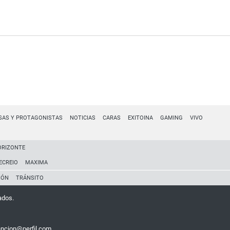
SAS Y PROTAGONISTAS
NOTICIAS
CARAS
EXITOINA
GAMING
VIVO
ORIZONTE
ECREIO
MAXIMA
IÓN
TRÁNSITO
ados.
encion@perfil.com