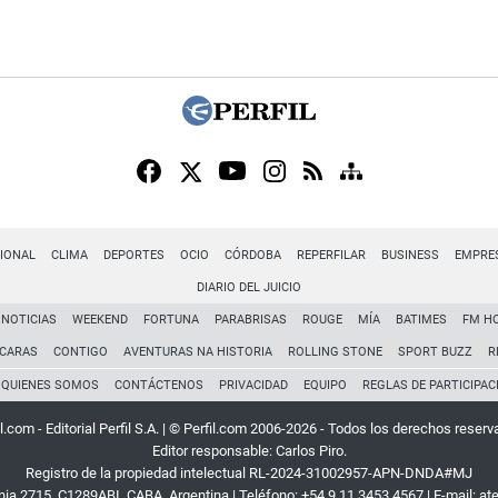
IONAL
CLIMA
DEPORTES
OCIO
CÓRDOBA
REPERFILAR
BUSINESS
EMPRE
DIARIO DEL JUICIO
NOTICIAS
WEEKEND
FORTUNA
PARABRISAS
ROUGE
MÍA
BATIMES
FM H
CARAS
CONTIGO
AVENTURAS NA HISTORIA
ROLLING STONE
SPORT BUZZ
R
QUIENES SOMOS
CONTÁCTENOS
PRIVACIDAD
EQUIPO
REGLAS DE PARTICIPAC
l.com - Editorial Perfil S.A.
| © Perfil.com 2006-2026 - Todos los derechos reserv
Editor responsable: Carlos Piro.
Registro de la propiedad intelectual RL-2024-31002957-APN-DNDA#MJ
rnia 2715
,
C1289ABI
,
CABA, Argentina
| Teléfono:
+54 9 11 3453 4567
| E-mail:
at