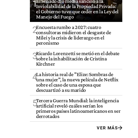
El Senado dio media sanción a la
1
Inviolabilidad de la Propiedad Privada:
el Gobierno tuvo que ceder en la Ley del
Manejo del Fuego
Encuesta rumbo a 2027: cuatro
2
consultoras midieron el desgaste de
Milei y la crisis de liderazgo en el
peronismo
Ricardo Lorenzetti se metió en el debate
3
sobre la inhabilitación de Cristina
Kirchner
La historia real de "Elize: Sombras de
4
una mujer", la nueva película de Netflix
sobre el caso de una esposa que
descuartizó a su marido
Tercera Guerra Mundial: la inteligencia
5
artificial reveló cuáles serían los
primeros países latinoamericanos en ser
derrotados
VER MÁS