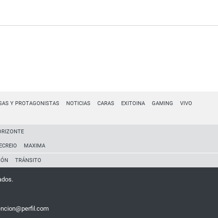
SAS Y PROTAGONISTAS
NOTICIAS
CARAS
EXITOINA
GAMING
VIVO
ORIZONTE
ECREIO
MAXIMA
IÓN
TRÁNSITO
ados.
encion@perfil.com