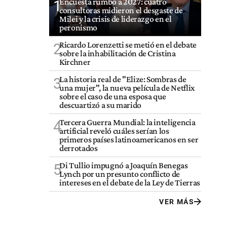
Encuesta rumbo a 2027: cuatro
1
consultoras midieron el desgaste de
Milei y la crisis de liderazgo en el
peronismo
Ricardo Lorenzetti se metió en el debate
2
sobre la inhabilitación de Cristina
Kirchner
La historia real de "Elize: Sombras de
3
una mujer", la nueva película de Netflix
sobre el caso de una esposa que
descuartizó a su marido
Tercera Guerra Mundial: la inteligencia
4
artificial reveló cuáles serían los
primeros países latinoamericanos en ser
derrotados
Di Tullio impugnó a Joaquín Benegas
5
Lynch por un presunto conflicto de
intereses en el debate de la Ley de Tierras
VER MÁS