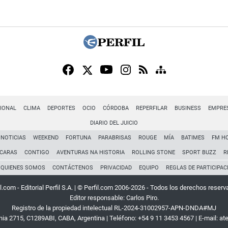
IONAL
CLIMA
DEPORTES
OCIO
CÓRDOBA
REPERFILAR
BUSINESS
EMPRE
DIARIO DEL JUICIO
NOTICIAS
WEEKEND
FORTUNA
PARABRISAS
ROUGE
MÍA
BATIMES
FM H
CARAS
CONTIGO
AVENTURAS NA HISTORIA
ROLLING STONE
SPORT BUZZ
R
QUIENES SOMOS
CONTÁCTENOS
PRIVACIDAD
EQUIPO
REGLAS DE PARTICIPAC
l.com - Editorial Perfil S.A.
| © Perfil.com 2006-2026 - Todos los derechos reserv
Editor responsable: Carlos Piro.
Registro de la propiedad intelectual RL-2024-31002957-APN-DNDA#MJ
rnia 2715
,
C1289ABI
,
CABA, Argentina
| Teléfono:
+54 9 11 3453 4567
| E-mail:
at