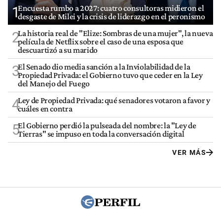
Encuesta rumbo a 2027: cuatro consultoras midieron el
1
desgaste de Milei y la crisis de liderazgo en el peronismo
La historia real de "Elize: Sombras de una mujer", la nueva
2
película de Netflix sobre el caso de una esposa que
descuartizó a su marido
El Senado dio media sanción a la Inviolabilidad de la
3
Propiedad Privada: el Gobierno tuvo que ceder en la Ley
del Manejo del Fuego
Ley de Propiedad Privada: qué senadores votaron a favor y
4
cuáles en contra
El Gobierno perdió la pulseada del nombre: la "Ley de
5
Tierras" se impuso en toda la conversación digital
VER MÁS