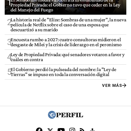
1
Propiedad Privada: el Gobierno tuvo que ceder en la Ley
del Manejo del Fuego
La historia real de "Elize: Sombras de una mujer", la nueva
2
película de Netflix sobre el caso de una esposa que
descuartizó a su marido
Encuesta rumbo a 2027: cuatro consultoras midieron el
3
desgaste de Milei y la crisis de liderazgo en el peronismo
Ley de Propiedad Privada: qué senadores votaron a favor y
4
cuáles en contra
El Gobierno perdió la pulseada del nombre: la "Ley de
5
Tierras" se impuso en toda la conversación digital
VER MÁS