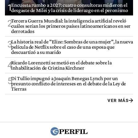
Encuesta rumbo a 2027: cuatro consultoras midieron el
1
desgaste de Milei y la crisis de liderazgo en el peronismo
Tercera Guerra Mundial: la inteligencia artificial reveló
2
cuáles serían los primeros países latinoamericanos en ser
derrotados
La historia real de "Elize: Sombras de una mujer", la nueva
3
película de Netflix sobre el caso de una esposa que
descuartizó a su marido
Ricardo Lorenzetti se metió en el debate sobre la
4
inhabilitación de Cristina Kirchner
Di Tullio impugnó a Joaquín Benegas Lynch por un
5
presunto conflicto de intereses en el debate de la Ley de
Tierras
VER MÁS