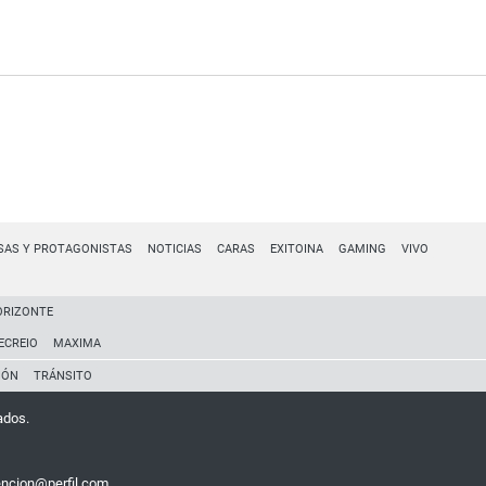
SAS Y PROTAGONISTAS
NOTICIAS
CARAS
EXITOINA
GAMING
VIVO
ORIZONTE
ECREIO
MAXIMA
IÓN
TRÁNSITO
ados.
encion@perfil.com