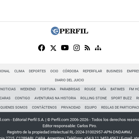
IONAL
CLIMA
DEPORTES
OCIO
CÓRDOBA
REPERFILAR
BUSINESS
EMPRE
DIARIO DEL JUICIO
NOTICIAS
WEEKEND
FORTUNA
PARABRISAS
ROUGE
MÍA
BATIMES
FM H
CARAS
CONTIGO
AVENTURAS NA HISTORIA
ROLLING STONE
SPORT BUZZ
R
QUIENES SOMOS
CONTÁCTENOS
PRIVACIDAD
EQUIPO
REGLAS DE PARTICIPAC
l.com - Editorial Perfil S.A.
| © Perfil.com 2006-2026 - Todos los derechos reserv
Editor responsable: Carlos Piro.
Registro de la propiedad intelectual RL-2024-31002957-APN-DNDA#MJ
rnia 2715
,
C1289ABI
,
CABA, Argentina
| Teléfono:
+54 9 11 3453 4567
| E-mail:
at