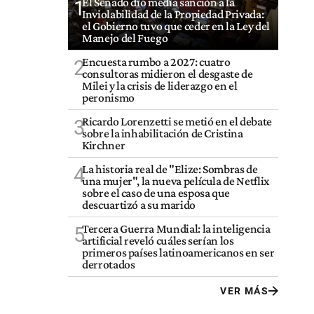
El Senado dio media sanción a la
1
Inviolabilidad de la Propiedad Privada:
el Gobierno tuvo que ceder en la Ley del
Manejo del Fuego
Encuesta rumbo a 2027: cuatro
2
consultoras midieron el desgaste de
Milei y la crisis de liderazgo en el
peronismo
Ricardo Lorenzetti se metió en el debate
3
sobre la inhabilitación de Cristina
Kirchner
La historia real de "Elize: Sombras de
4
una mujer", la nueva película de Netflix
sobre el caso de una esposa que
descuartizó a su marido
Tercera Guerra Mundial: la inteligencia
5
artificial reveló cuáles serían los
primeros países latinoamericanos en ser
derrotados
VER MÁS