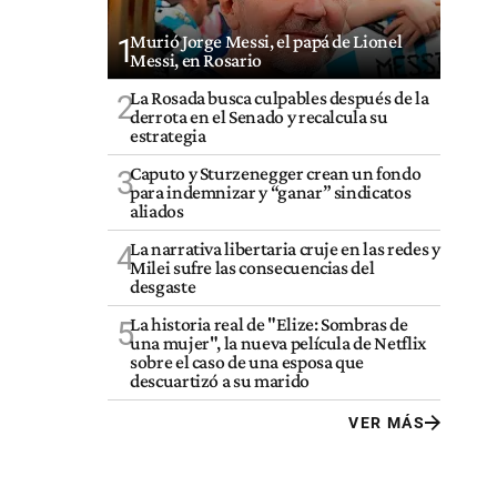
Murió Jorge Messi, el papá de Lionel
1
Messi, en Rosario
La Rosada busca culpables después de la
2
derrota en el Senado y recalcula su
estrategia
Caputo y Sturzenegger crean un fondo
3
para indemnizar y “ganar” sindicatos
aliados
La narrativa libertaria cruje en las redes y
4
Milei sufre las consecuencias del
desgaste
La historia real de "Elize: Sombras de
5
una mujer", la nueva película de Netflix
sobre el caso de una esposa que
descuartizó a su marido
VER MÁS