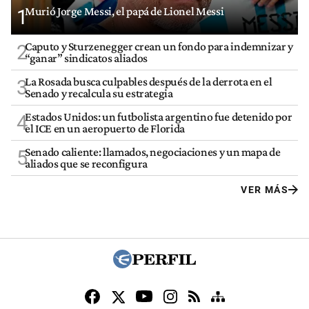
Murió Jorge Messi, el papá de Lionel Messi
1
Caputo y Sturzenegger crean un fondo para indemnizar y
2
“ganar” sindicatos aliados
La Rosada busca culpables después de la derrota en el
3
Senado y recalcula su estrategia
Estados Unidos: un futbolista argentino fue detenido por
4
el ICE en un aeropuerto de Florida
Senado caliente: llamados, negociaciones y un mapa de
5
aliados que se reconfigura
VER MÁS