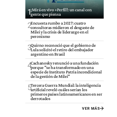
¡Mirá en vivo +Perfil!: un canal con
1
gente que piensa
Encuesta rumbo a 2027: cuatro
2
consultoras midieron el desgaste de
Milei y la crisis de liderazgo en el
peronismo
Quirno reconoció que el gobierno de
3
Lula solicitó el retiro del embajador
argentino en Brasil
Cachanosky renunció a una fundación
4
porque "se ha transformado en una
especie de Instituto Patria incondicional
de la gestión de Milei"
Tercera Guerra Mundial: la inteligencia
5
artificial reveló cuáles serían los
primeros países latinoamericanos en ser
derrotados
VER MÁS