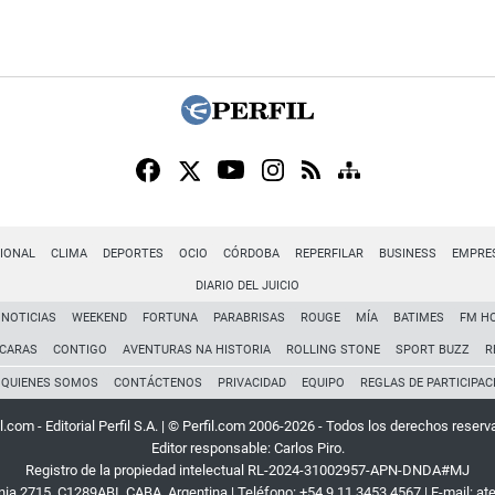
IONAL
CLIMA
DEPORTES
OCIO
CÓRDOBA
REPERFILAR
BUSINESS
EMPRE
DIARIO DEL JUICIO
NOTICIAS
WEEKEND
FORTUNA
PARABRISAS
ROUGE
MÍA
BATIMES
FM H
CARAS
CONTIGO
AVENTURAS NA HISTORIA
ROLLING STONE
SPORT BUZZ
R
QUIENES SOMOS
CONTÁCTENOS
PRIVACIDAD
EQUIPO
REGLAS DE PARTICIPAC
l.com - Editorial Perfil S.A.
| © Perfil.com 2006-2026 - Todos los derechos reserv
Editor responsable: Carlos Piro.
Registro de la propiedad intelectual RL-2024-31002957-APN-DNDA#MJ
rnia 2715
,
C1289ABI
,
CABA, Argentina
| Teléfono:
+54 9 11 3453 4567
| E-mail:
at