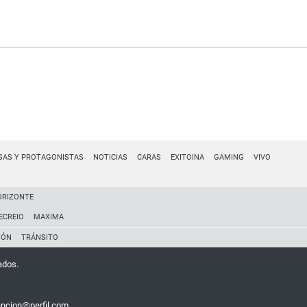
SAS Y PROTAGONISTAS
NOTICIAS
CARAS
EXITOINA
GAMING
VIVO
ORIZONTE
ECREIO
MAXIMA
IÓN
TRÁNSITO
ados.
encion@perfil.com