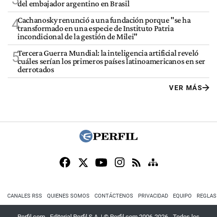
del embajador argentino en Brasil
Cachanosky renunció a una fundación porque "se ha
4
transformado en una especie de Instituto Patria
incondicional de la gestión de Milei"
Tercera Guerra Mundial: la inteligencia artificial reveló
5
cuáles serían los primeros países latinoamericanos en ser
derrotados
VER MÁS
CANALES RSS
QUIENES SOMOS
CONTÁCTENOS
PRIVACIDAD
EQUIPO
REGLAS
Perfil.com - Editorial Perfil S.A.
| © Perfil.com 2006-2026 - Todos los