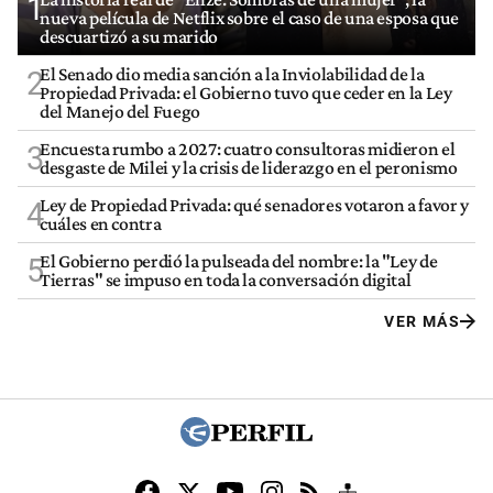
1
nueva película de Netflix sobre el caso de una esposa que
descuartizó a su marido
El Senado dio media sanción a la Inviolabilidad de la
2
Propiedad Privada: el Gobierno tuvo que ceder en la Ley
del Manejo del Fuego
Encuesta rumbo a 2027: cuatro consultoras midieron el
3
desgaste de Milei y la crisis de liderazgo en el peronismo
Ley de Propiedad Privada: qué senadores votaron a favor y
4
cuáles en contra
El Gobierno perdió la pulseada del nombre: la "Ley de
5
Tierras" se impuso en toda la conversación digital
VER MÁS