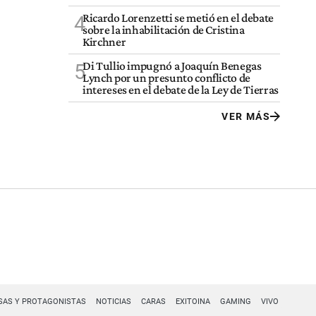
Ricardo Lorenzetti se metió en el debate
4
sobre la inhabilitación de Cristina
Kirchner
Di Tullio impugnó a Joaquín Benegas
5
Lynch por un presunto conflicto de
intereses en el debate de la Ley de Tierras
VER MÁS
SAS Y PROTAGONISTAS
NOTICIAS
CARAS
EXITOINA
GAMING
VIVO