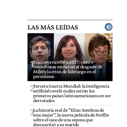
LAS MÁS LEÍDAS
Encuesta rumbo a 2027: cuatro
1
consultoras midieron el desgaste de
Milei y la crisis de liderazgo en el
peronismo
Tercera Guerra Mundial: la inteligencia
2
artificial reveló cuáles serían los
primeros países latinoamericanos en ser
derrotados
La historia real de "Elize: Sombras de
3
una mujer", la nueva película de Netflix
sobre el caso de una esposa que
descuartizó a su marido