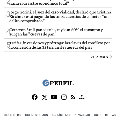
2
hacia el desastre económico total"
Jorge Gorini, el juez del caso Vialidad, declaró que Cristina
3
Kirchner está pagando las consecuencias de cometer "un
delito comprobado"
Cerraron 3 mil panaderías, cayó un 60% el consumo y
4
surgen las "cuevas de pan"
Tarifas, inversiones y prórroga: las claves del conflicto por
5
la concesión de las 35 terminales aéreas del país
VER MÁS
CANALES RSS
QUIENES SOMOS
CONTÁCTENOS
PRIVACIDAD
EQUIPO
REGLAS