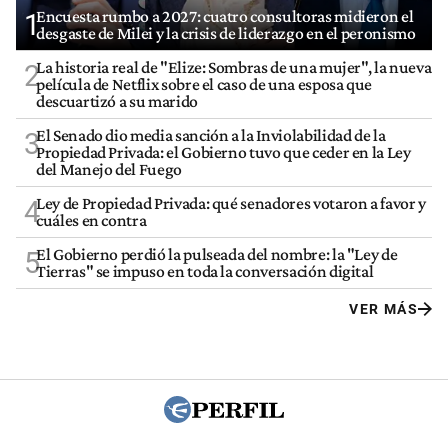
Encuesta rumbo a 2027: cuatro consultoras midieron el
1
desgaste de Milei y la crisis de liderazgo en el peronismo
La historia real de "Elize: Sombras de una mujer", la nueva
2
película de Netflix sobre el caso de una esposa que
descuartizó a su marido
El Senado dio media sanción a la Inviolabilidad de la
3
Propiedad Privada: el Gobierno tuvo que ceder en la Ley
del Manejo del Fuego
Ley de Propiedad Privada: qué senadores votaron a favor y
4
cuáles en contra
El Gobierno perdió la pulseada del nombre: la "Ley de
5
Tierras" se impuso en toda la conversación digital
VER MÁS