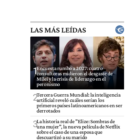
LAS MÁS LEÍDAS
Encuesta rumbo a 2027: cuatro
1
consultoras midieron el desgaste de
Milei y la crisis de liderazgo en el
peronismo
Tercera Guerra Mundial: la inteligencia
2
artificial reveló cuáles serían los
primeros países latinoamericanos en ser
derrotados
La historia real de "Elize: Sombras de
3
una mujer", la nueva película de Netflix
sobre el caso de una esposa que
descuartizó a su marido