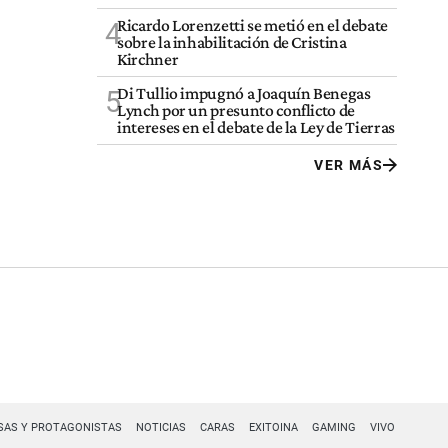
Ricardo Lorenzetti se metió en el debate
4
sobre la inhabilitación de Cristina
Kirchner
Di Tullio impugnó a Joaquín Benegas
5
Lynch por un presunto conflicto de
intereses en el debate de la Ley de Tierras
VER MÁS
SAS Y PROTAGONISTAS
NOTICIAS
CARAS
EXITOINA
GAMING
VIVO