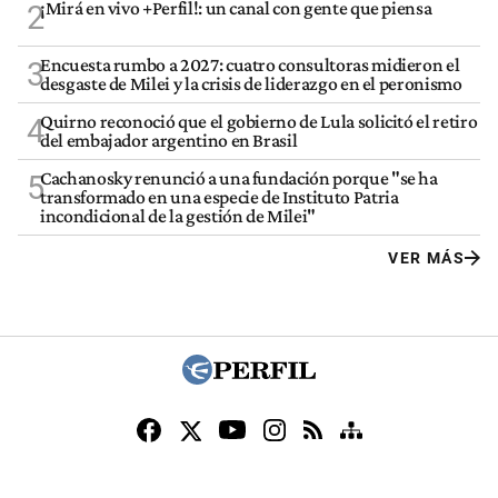
¡Mirá en vivo +Perfil!: un canal con gente que piensa
2
Encuesta rumbo a 2027: cuatro consultoras midieron el
3
desgaste de Milei y la crisis de liderazgo en el peronismo
Quirno reconoció que el gobierno de Lula solicitó el retiro
4
del embajador argentino en Brasil
Cachanosky renunció a una fundación porque "se ha
5
transformado en una especie de Instituto Patria
incondicional de la gestión de Milei"
VER MÁS