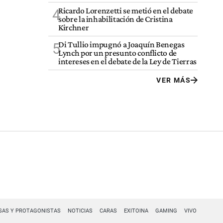
Ricardo Lorenzetti se metió en el debate
4
sobre la inhabilitación de Cristina
Kirchner
Di Tullio impugnó a Joaquín Benegas
5
Lynch por un presunto conflicto de
intereses en el debate de la Ley de Tierras
VER MÁS
SAS Y PROTAGONISTAS
NOTICIAS
CARAS
EXITOINA
GAMING
VIVO