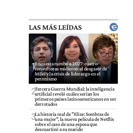
LAS MÁS LEÍDAS
Encuesta rumbo a 2027: cuatro
1
consultoras midieron el desgaste de
Milei y la crisis de liderazgo en el
peronismo
Tercera Guerra Mundial: la inteligencia
2
artificial reveló cuáles serían los
primeros países latinoamericanos en ser
derrotados
La historia real de "Elize: Sombras de
3
una mujer", la nueva película de Netflix
sobre el caso de una esposa que
descuartizó a su marido