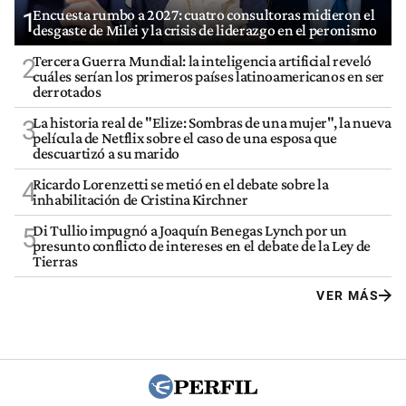
Encuesta rumbo a 2027: cuatro consultoras midieron el
1
desgaste de Milei y la crisis de liderazgo en el peronismo
Tercera Guerra Mundial: la inteligencia artificial reveló
2
cuáles serían los primeros países latinoamericanos en ser
derrotados
La historia real de "Elize: Sombras de una mujer", la nueva
3
película de Netflix sobre el caso de una esposa que
descuartizó a su marido
Ricardo Lorenzetti se metió en el debate sobre la
4
inhabilitación de Cristina Kirchner
Di Tullio impugnó a Joaquín Benegas Lynch por un
5
presunto conflicto de intereses en el debate de la Ley de
Tierras
VER MÁS