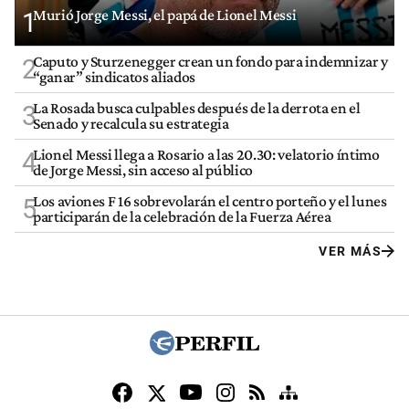
Murió Jorge Messi, el papá de Lionel Messi
1
Caputo y Sturzenegger crean un fondo para indemnizar y
2
“ganar” sindicatos aliados
La Rosada busca culpables después de la derrota en el
3
Senado y recalcula su estrategia
Lionel Messi llega a Rosario a las 20.30: velatorio íntimo
4
de Jorge Messi, sin acceso al público
Los aviones F 16 sobrevolarán el centro porteño y el lunes
5
participarán de la celebración de la Fuerza Aérea
VER MÁS