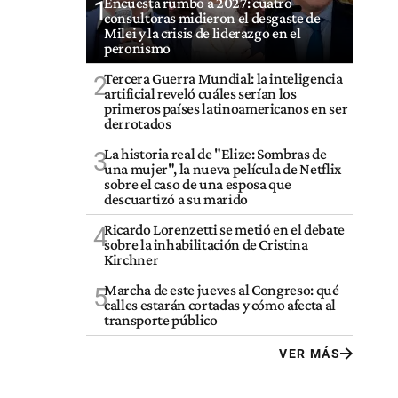
Encuesta rumbo a 2027: cuatro
1
consultoras midieron el desgaste de
Milei y la crisis de liderazgo en el
peronismo
Tercera Guerra Mundial: la inteligencia
2
artificial reveló cuáles serían los
primeros países latinoamericanos en ser
derrotados
La historia real de "Elize: Sombras de
3
una mujer", la nueva película de Netflix
sobre el caso de una esposa que
descuartizó a su marido
Ricardo Lorenzetti se metió en el debate
4
sobre la inhabilitación de Cristina
Kirchner
Marcha de este jueves al Congreso: qué
5
calles estarán cortadas y cómo afecta al
transporte público
VER MÁS