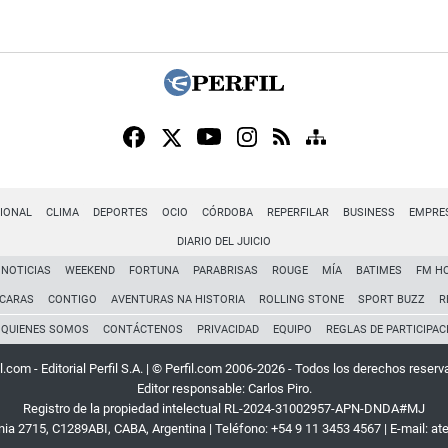
IONAL
CLIMA
DEPORTES
OCIO
CÓRDOBA
REPERFILAR
BUSINESS
EMPRE
DIARIO DEL JUICIO
NOTICIAS
WEEKEND
FORTUNA
PARABRISAS
ROUGE
MÍA
BATIMES
FM H
CARAS
CONTIGO
AVENTURAS NA HISTORIA
ROLLING STONE
SPORT BUZZ
R
QUIENES SOMOS
CONTÁCTENOS
PRIVACIDAD
EQUIPO
REGLAS DE PARTICIPAC
l.com - Editorial Perfil S.A.
| © Perfil.com 2006-2026 - Todos los derechos reserv
Editor responsable: Carlos Piro.
Registro de la propiedad intelectual RL-2024-31002957-APN-DNDA#MJ
rnia 2715
,
C1289ABI
,
CABA, Argentina
| Teléfono:
+54 9 11 3453 4567
| E-mail:
at