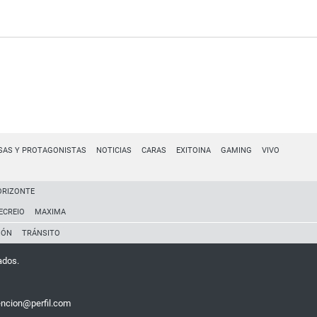
SAS Y PROTAGONISTAS
NOTICIAS
CARAS
EXITOINA
GAMING
VIVO
ORIZONTE
ECREIO
MAXIMA
IÓN
TRÁNSITO
ados.
encion@perfil.com