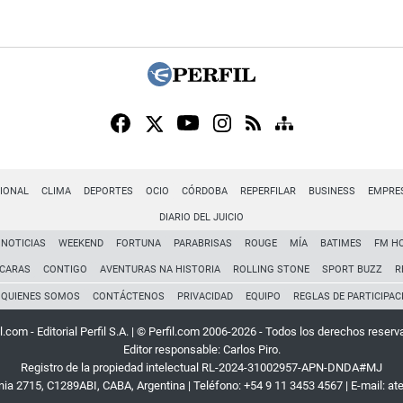
IONAL
CLIMA
DEPORTES
OCIO
CÓRDOBA
REPERFILAR
BUSINESS
EMPRE
DIARIO DEL JUICIO
NOTICIAS
WEEKEND
FORTUNA
PARABRISAS
ROUGE
MÍA
BATIMES
FM H
CARAS
CONTIGO
AVENTURAS NA HISTORIA
ROLLING STONE
SPORT BUZZ
R
QUIENES SOMOS
CONTÁCTENOS
PRIVACIDAD
EQUIPO
REGLAS DE PARTICIPAC
l.com - Editorial Perfil S.A.
| © Perfil.com 2006-2026 - Todos los derechos reserv
Editor responsable: Carlos Piro.
Registro de la propiedad intelectual RL-2024-31002957-APN-DNDA#MJ
rnia 2715
,
C1289ABI
,
CABA, Argentina
| Teléfono:
+54 9 11 3453 4567
| E-mail:
at