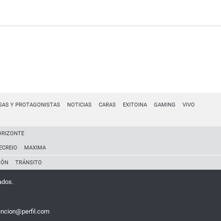
SAS Y PROTAGONISTAS
NOTICIAS
CARAS
EXITOINA
GAMING
VIVO
ORIZONTE
ECREIO
MAXIMA
IÓN
TRÁNSITO
ados.
encion@perfil.com