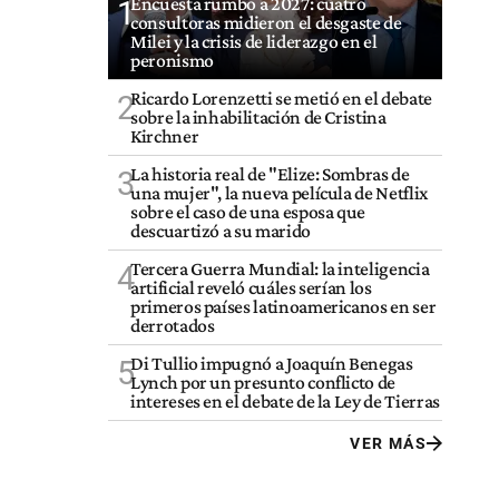
Encuesta rumbo a 2027: cuatro
1
consultoras midieron el desgaste de
Milei y la crisis de liderazgo en el
peronismo
Ricardo Lorenzetti se metió en el debate
2
sobre la inhabilitación de Cristina
Kirchner
La historia real de "Elize: Sombras de
3
una mujer", la nueva película de Netflix
sobre el caso de una esposa que
descuartizó a su marido
Tercera Guerra Mundial: la inteligencia
4
artificial reveló cuáles serían los
primeros países latinoamericanos en ser
derrotados
Di Tullio impugnó a Joaquín Benegas
5
Lynch por un presunto conflicto de
intereses en el debate de la Ley de Tierras
VER MÁS