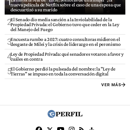
1
nueva película de Netflix sobre el caso de una esposa que
descuartizó a su marido
El Senado dio media sanción a la Inviolabilidad de la
2
Propiedad Privada: el Gobierno tuvo que ceder en la Ley
del Manejo del Fuego
Encuesta rumbo a 2027: cuatro consultoras midieron el
3
desgaste de Milei y la crisis de liderazgo en el peronismo
Ley de Propiedad Privada: qué senadores votaron a favor y
4
cuáles en contra
El Gobierno perdió la pulseada del nombre: la "Ley de
5
Tierras" se impuso en toda la conversación digital
VER MÁS