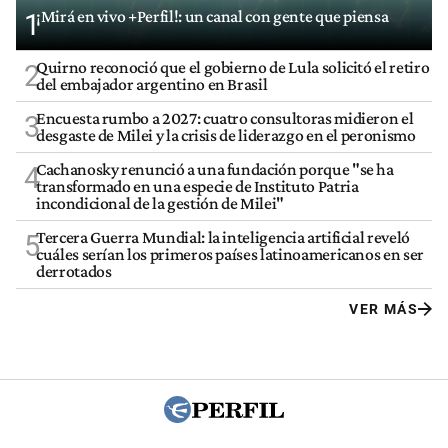
¡Mirá en vivo +Perfil!: un canal con gente que piensa
1
Quirno reconoció que el gobierno de Lula solicitó el retiro
2
del embajador argentino en Brasil
Encuesta rumbo a 2027: cuatro consultoras midieron el
3
desgaste de Milei y la crisis de liderazgo en el peronismo
Cachanosky renunció a una fundación porque "se ha
4
transformado en una especie de Instituto Patria
incondicional de la gestión de Milei"
Tercera Guerra Mundial: la inteligencia artificial reveló
5
cuáles serían los primeros países latinoamericanos en ser
derrotados
VER MÁS