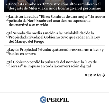
Encuesta rumbo a 2027: cuatro consultoras midieron el
1
desgaste de Milei y la crisis de liderazgo en el peronismo
La historia real de "Elize: Sombras de una mujer", la nueva
2
película de Netflix sobre el caso de una esposa que
descuartizó a su marido
El Senado dio media sanción a la Inviolabilidad de la
3
Propiedad Privada: el Gobierno tuvo que ceder en la Ley
del Manejo del Fuego
Ley de Propiedad Privada: qué senadores votaron a favor y
4
cuáles en contra
El Gobierno perdió la pulseada del nombre: la "Ley de
5
Tierras" se impuso en toda la conversación digital
VER MÁS