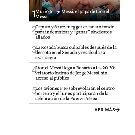
Murió Jorge Messi, el papá de Lionel
1
Messi
Caputo y Sturzenegger crean un fondo
2
para indemnizar y “ganar” sindicatos
aliados
La Rosada busca culpables después de la
3
derrota en el Senado y recalcula su
estrategia
Lionel Messi llega a Rosario a las 20.30:
4
velatorio íntimo de Jorge Messi, sin
acceso al público
Los aviones F 16 sobrevolarán el centro
5
porteño y el lunes participarán de la
celebración de la Fuerza Aérea
VER MÁS