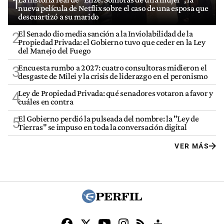
1
nueva película de Netflix sobre el caso de una esposa que
descuartizó a su marido
El Senado dio media sanción a la Inviolabilidad de la
2
Propiedad Privada: el Gobierno tuvo que ceder en la Ley
del Manejo del Fuego
Encuesta rumbo a 2027: cuatro consultoras midieron el
3
desgaste de Milei y la crisis de liderazgo en el peronismo
Ley de Propiedad Privada: qué senadores votaron a favor y
4
cuáles en contra
El Gobierno perdió la pulseada del nombre: la "Ley de
5
Tierras" se impuso en toda la conversación digital
VER MÁS