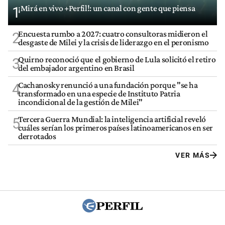
¡Mirá en vivo +Perfil!: un canal con gente que piensa
1
Encuesta rumbo a 2027: cuatro consultoras midieron el
2
desgaste de Milei y la crisis de liderazgo en el peronismo
Quirno reconoció que el gobierno de Lula solicitó el retiro
3
del embajador argentino en Brasil
Cachanosky renunció a una fundación porque "se ha
4
transformado en una especie de Instituto Patria
incondicional de la gestión de Milei"
Tercera Guerra Mundial: la inteligencia artificial reveló
5
cuáles serían los primeros países latinoamericanos en ser
derrotados
VER MÁS