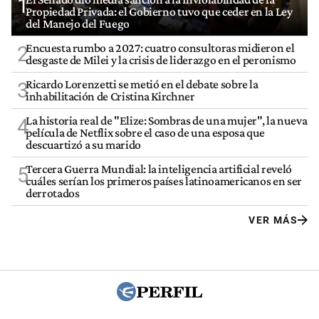
1
Propiedad Privada: el Gobierno tuvo que ceder en la Ley
del Manejo del Fuego
Encuesta rumbo a 2027: cuatro consultoras midieron el
2
desgaste de Milei y la crisis de liderazgo en el peronismo
Ricardo Lorenzetti se metió en el debate sobre la
3
inhabilitación de Cristina Kirchner
La historia real de "Elize: Sombras de una mujer", la nueva
4
película de Netflix sobre el caso de una esposa que
descuartizó a su marido
Tercera Guerra Mundial: la inteligencia artificial reveló
5
cuáles serían los primeros países latinoamericanos en ser
derrotados
VER MÁS