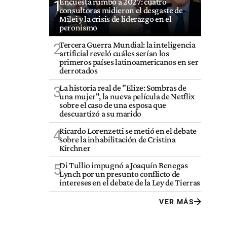
Encuesta rumbo a 2027: cuatro
1
consultoras midieron el desgaste de
Milei y la crisis de liderazgo en el
peronismo
Tercera Guerra Mundial: la inteligencia
2
artificial reveló cuáles serían los
primeros países latinoamericanos en ser
derrotados
La historia real de "Elize: Sombras de
3
una mujer", la nueva película de Netflix
sobre el caso de una esposa que
descuartizó a su marido
Ricardo Lorenzetti se metió en el debate
4
sobre la inhabilitación de Cristina
Kirchner
Di Tullio impugnó a Joaquín Benegas
5
Lynch por un presunto conflicto de
intereses en el debate de la Ley de Tierras
VER MÁS