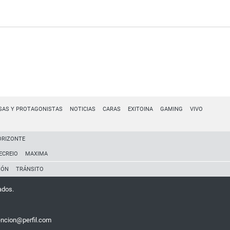
SAS Y PROTAGONISTAS
NOTICIAS
CARAS
EXITOINA
GAMING
VIVO
ORIZONTE
ECREIO
MAXIMA
IÓN
TRÁNSITO
ados.
encion@perfil.com