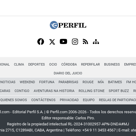
IONAL
CLIMA
DEPORTES
OCIO
CÓRDOBA
REPERFILAR
BUSINESS
EMPRE
DIARIO DEL JUICIO
NOTICIAS
WEEKEND
FORTUNA
PARABRISAS
ROUGE
MÍA
BATIMES
FM H
CARAS
CONTIGO
AVENTURAS NA HISTORIA
ROLLING STONE
SPORT BUZZ
R
QUIENES SOMOS
CONTÁCTENOS
PRIVACIDAD
EQUIPO
REGLAS DE PARTICIPAC
l.com - Editorial Perfil S.A.
| © Perfil.com 2006-2026 - Todos los derechos reserv
Editor responsable: Carlos Piro.
Registro de la propiedad intelectual RL-2024-31002957-APN-DNDA#MJ
rnia 2715
,
C1289ABI
,
CABA, Argentina
| Teléfono:
+54 9 11 3453 4567
| E-mail:
at