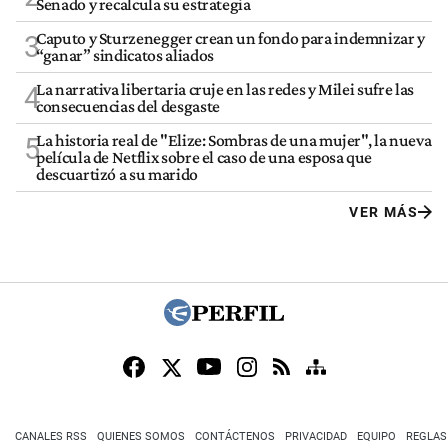
Senado y recalcula su estrategia
Caputo y Sturzenegger crean un fondo para indemnizar y
3
“ganar” sindicatos aliados
La narrativa libertaria cruje en las redes y Milei sufre las
4
consecuencias del desgaste
La historia real de "Elize: Sombras de una mujer", la nueva
5
película de Netflix sobre el caso de una esposa que
descuartizó a su marido
VER MÁS
CANALES RSS
QUIENES SOMOS
CONTÁCTENOS
PRIVACIDAD
EQUIPO
REGLAS