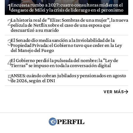
Encuesta rumbo a 2027: cuatro consultoras midieron el
1
desgaste de Milei y la crisis de liderazgo en el peronismo
La historia real de "Elize: Sombras de una mujer", la nueva
2
película de Netflix sobre el caso de una esposa que
descuartizó a su marido
El Senado dio media sanción a la Inviolabilidad de la
3
Propiedad Privada: el Gobierno tuvo que ceder en la Ley
del Manejo del Fuego
El Gobierno perdió la pulseada del nombre: la "Ley de
4
Tierras" se impuso en toda la conversación digital
ANSES: cuándo cobran jubilados y pensionados en agosto
5
de 2026, según el DNI
VER MÁS