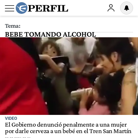
Tema:
BEBE TOMANDO ALCOHOL
VIDEO
El Gobierno denunció penalmente a una mujer
por darle cerveza a un bebé en el Tren San Martín