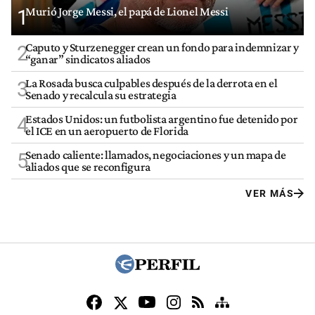
Murió Jorge Messi, el papá de Lionel Messi
1
Caputo y Sturzenegger crean un fondo para indemnizar y
2
“ganar” sindicatos aliados
La Rosada busca culpables después de la derrota en el
3
Senado y recalcula su estrategia
Estados Unidos: un futbolista argentino fue detenido por
4
el ICE en un aeropuerto de Florida
Senado caliente: llamados, negociaciones y un mapa de
5
aliados que se reconfigura
VER MÁS