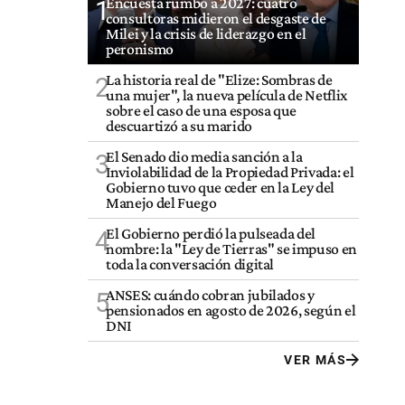
Encuesta rumbo a 2027: cuatro
1
consultoras midieron el desgaste de
Milei y la crisis de liderazgo en el
peronismo
La historia real de "Elize: Sombras de
2
una mujer", la nueva película de Netflix
sobre el caso de una esposa que
descuartizó a su marido
El Senado dio media sanción a la
3
Inviolabilidad de la Propiedad Privada: el
Gobierno tuvo que ceder en la Ley del
Manejo del Fuego
El Gobierno perdió la pulseada del
4
nombre: la "Ley de Tierras" se impuso en
toda la conversación digital
ANSES: cuándo cobran jubilados y
5
pensionados en agosto de 2026, según el
DNI
VER MÁS