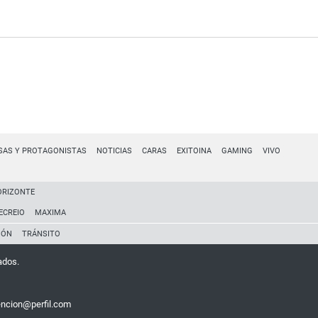
SAS Y PROTAGONISTAS
NOTICIAS
CARAS
EXITOINA
GAMING
VIVO
ORIZONTE
ECREIO
MAXIMA
IÓN
TRÁNSITO
ados.
encion@perfil.com