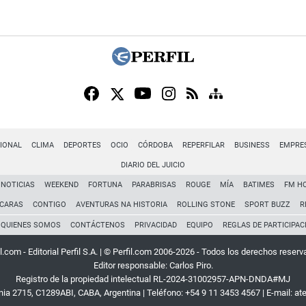
IONAL
CLIMA
DEPORTES
OCIO
CÓRDOBA
REPERFILAR
BUSINESS
EMPRE
DIARIO DEL JUICIO
NOTICIAS
WEEKEND
FORTUNA
PARABRISAS
ROUGE
MÍA
BATIMES
FM H
CARAS
CONTIGO
AVENTURAS NA HISTORIA
ROLLING STONE
SPORT BUZZ
R
QUIENES SOMOS
CONTÁCTENOS
PRIVACIDAD
EQUIPO
REGLAS DE PARTICIPAC
l.com - Editorial Perfil S.A.
| © Perfil.com 2006-2026 - Todos los derechos reserv
Editor responsable: Carlos Piro.
Registro de la propiedad intelectual RL-2024-31002957-APN-DNDA#MJ
rnia 2715
,
C1289ABI
,
CABA, Argentina
| Teléfono:
+54 9 11 3453 4567
| E-mail:
at