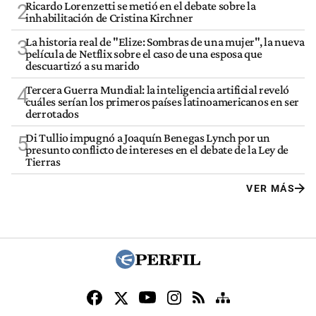
Ricardo Lorenzetti se metió en el debate sobre la
2
inhabilitación de Cristina Kirchner
La historia real de "Elize: Sombras de una mujer", la nueva
3
película de Netflix sobre el caso de una esposa que
descuartizó a su marido
Tercera Guerra Mundial: la inteligencia artificial reveló
4
cuáles serían los primeros países latinoamericanos en ser
derrotados
Di Tullio impugnó a Joaquín Benegas Lynch por un
5
presunto conflicto de intereses en el debate de la Ley de
Tierras
VER MÁS