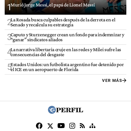
Murió Jorge Messi, el papá de Lionel Messi
1
La Rosada busca culpables después de la derrota en el
2
Senado y recalcula su estrategia
Caputo y Sturzenegger crean un fondo para indemnizar y
3
“ganar” sindicatos aliados
La narrativa libertaria cruje en las redes y Milei sufre las
4
consecuencias del desgaste
Estados Unidos: un futbolista argentino fue detenido por
5
el ICE en un aeropuerto de Florida
VER MÁS