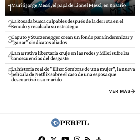
Murió Jorge Messi, el papá de Lionel Messi, en Rosario
1
La Rosada busca culpables después de la derrota en el
2
Senado y recalcula su estrategia
Caputo y Sturzenegger crean un fondo para indemnizar y
3
“ganar” sindicatos aliados
La narrativa libertaria cruje en las redes y Milei sufre las
4
consecuencias del desgaste
La historia real de "Elize: Sombras de una mujer", la nueva
5
película de Netflix sobre el caso de una esposa que
descuartizó a su marido
VER MÁS