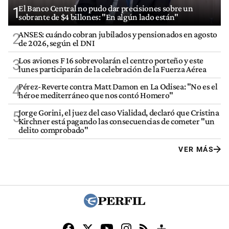
El Banco Central no pudo dar precisiones sobre un
1
sobrante de $4 billones: "En algún lado están"
ANSES: cuándo cobran jubilados y pensionados en agosto
2
de 2026, según el DNI
Los aviones F 16 sobrevolarán el centro porteño y este
3
lunes participarán de la celebración de la Fuerza Aérea
Pérez-Reverte contra Matt Damon en La Odisea: "No es el
4
héroe mediterráneo que nos contó Homero"
Jorge Gorini, el juez del caso Vialidad, declaró que Cristina
5
Kirchner está pagando las consecuencias de cometer "un
delito comprobado"
VER MÁS