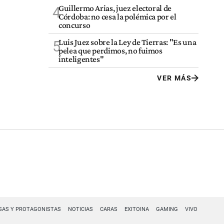
Guillermo Arias, juez electoral de
4
Córdoba: no cesa la polémica por el
concurso
Luis Juez sobre la Ley de Tierras: "Es una
5
pelea que perdimos, no fuimos
inteligentes"
VER MÁS
SAS Y PROTAGONISTAS
NOTICIAS
CARAS
EXITOINA
GAMING
VIVO