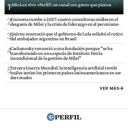
¡Mirá en vivo +Perfil!: un canal con gente que piensa
1
Encuesta rumbo a 2027: cuatro consultoras midieron el
2
desgaste de Milei y la crisis de liderazgo en el peronismo
Quirno reconoció que el gobierno de Lula solicitó el retiro
3
del embajador argentino en Brasil
Cachanosky renunció a una fundación porque "se ha
4
transformado en una especie de Instituto Patria
incondicional de la gestión de Milei"
Tercera Guerra Mundial: la inteligencia artificial reveló
5
cuáles serían los primeros países latinoamericanos en ser
derrotados
VER MÁS