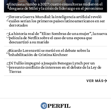
Encuesta rumbo a 2027: cuatro consultoras midieron el
1
desgaste de Milei y la crisis de liderazgo en el peronismo
Tercera Guerra Mundial: la inteligencia artificial reveló
2
cuáles serían los primeros países latinoamericanos en ser
derrotados
La historia real de "Elize: Sombras de una mujer", la nueva
3
película de Netflix sobre el caso de una esposa que
descuartizó a su marido
Ricardo Lorenzetti se metió en el debate sobre la
4
inhabilitación de Cristina Kirchner
Di Tullio impugnó a Joaquín Benegas Lynch por un
5
presunto conflicto de intereses en el debate de la Ley de
Tierras
VER MÁS