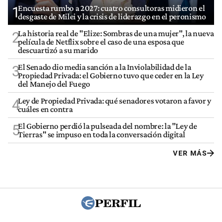
Encuesta rumbo a 2027: cuatro consultoras midieron el
1
desgaste de Milei y la crisis de liderazgo en el peronismo
La historia real de "Elize: Sombras de una mujer", la nueva
2
película de Netflix sobre el caso de una esposa que
descuartizó a su marido
El Senado dio media sanción a la Inviolabilidad de la
3
Propiedad Privada: el Gobierno tuvo que ceder en la Ley
del Manejo del Fuego
Ley de Propiedad Privada: qué senadores votaron a favor y
4
cuáles en contra
El Gobierno perdió la pulseada del nombre: la "Ley de
5
Tierras" se impuso en toda la conversación digital
VER MÁS