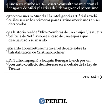
Encuesta rumbo a 2027: cuatro consultoras midieron el
1
desgaste de Milei y la crisis de liderazgo en el peronismo
Tercera Guerra Mundial: la inteligencia artificial reveló
2
cuáles serían los primeros países latinoamericanos en ser
derrotados
La historia real de "Elize: Sombras de una mujer", la nueva
3
película de Netflix sobre el caso de una esposa que
descuartizó a su marido
Ricardo Lorenzetti se metió en el debate sobre la
4
inhabilitación de Cristina Kirchner
Di Tullio impugnó a Joaquín Benegas Lynch por un
5
presunto conflicto de intereses en el debate de la Ley de
Tierras
VER MÁS