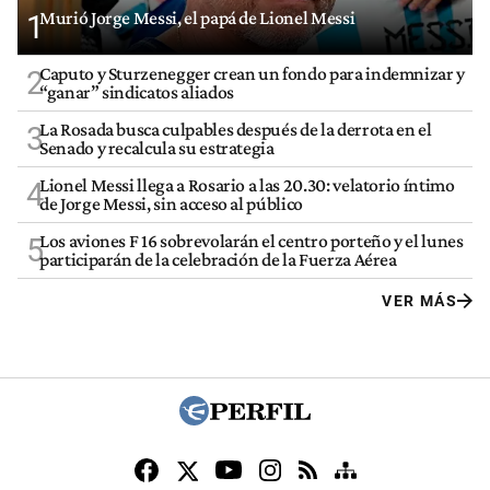
Murió Jorge Messi, el papá de Lionel Messi
1
Caputo y Sturzenegger crean un fondo para indemnizar y
2
“ganar” sindicatos aliados
La Rosada busca culpables después de la derrota en el
3
Senado y recalcula su estrategia
Lionel Messi llega a Rosario a las 20.30: velatorio íntimo
4
de Jorge Messi, sin acceso al público
Los aviones F 16 sobrevolarán el centro porteño y el lunes
5
participarán de la celebración de la Fuerza Aérea
VER MÁS