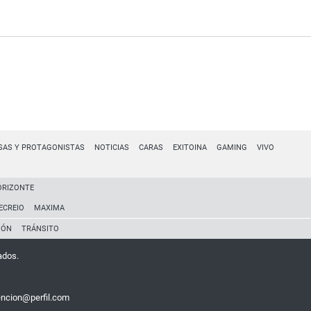
SAS Y PROTAGONISTAS
NOTICIAS
CARAS
EXITOINA
GAMING
VIVO
ORIZONTE
ECREIO
MAXIMA
IÓN
TRÁNSITO
ados.
encion@perfil.com