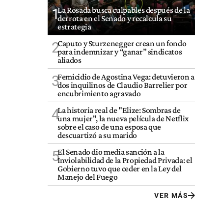
La Rosada busca culpables después de la
1
derrota en el Senado y recalcula su
estrategia
Caputo y Sturzenegger crean un fondo
2
para indemnizar y “ganar” sindicatos
aliados
Femicidio de Agostina Vega: detuvieron a
3
dos inquilinos de Claudio Barrelier por
encubrimiento agravado
La historia real de "Elize: Sombras de
4
una mujer", la nueva película de Netflix
sobre el caso de una esposa que
descuartizó a su marido
El Senado dio media sanción a la
5
Inviolabilidad de la Propiedad Privada: el
Gobierno tuvo que ceder en la Ley del
Manejo del Fuego
VER MÁS