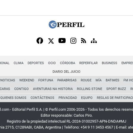
IONAL
CLIMA
DEPORTES
OCIO
CÓRDOBA
REPERFILAR
BUSINESS
EMPRE
DIARIO DEL JUICIO
NOTICIAS
WEEKEND
FORTUNA
PARABRISAS
ROUGE
MÍA
BATIMES
FM H
CARAS
CONTIGO
AVENTURAS NA HISTORIA
ROLLING STONE
SPORT BUZZ
R
QUIENES SOMOS
CONTÁCTENOS
PRIVACIDAD
EQUIPO
REGLAS DE PARTICIPAC
l.com - Editorial Perfil S.A.
| © Perfil.com 2006-2026 - Todos los derechos reserv
Editor responsable: Carlos Piro.
Registro de la propiedad intelectual RL-2024-31002957-APN-DNDA#MJ
rnia 2715
,
C1289ABI
,
CABA, Argentina
| Teléfono:
+54 9 11 3453 4567
| E-mail:
at