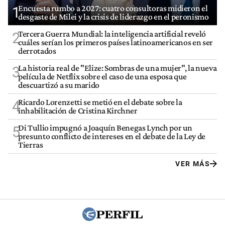
Encuesta rumbo a 2027: cuatro consultoras midieron el
1
desgaste de Milei y la crisis de liderazgo en el peronismo
Tercera Guerra Mundial: la inteligencia artificial reveló
2
cuáles serían los primeros países latinoamericanos en ser
derrotados
La historia real de "Elize: Sombras de una mujer", la nueva
3
película de Netflix sobre el caso de una esposa que
descuartizó a su marido
Ricardo Lorenzetti se metió en el debate sobre la
4
inhabilitación de Cristina Kirchner
Di Tullio impugnó a Joaquín Benegas Lynch por un
5
presunto conflicto de intereses en el debate de la Ley de
Tierras
VER MÁS