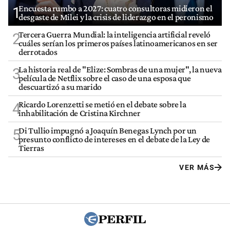
Encuesta rumbo a 2027: cuatro consultoras midieron el
1
desgaste de Milei y la crisis de liderazgo en el peronismo
Tercera Guerra Mundial: la inteligencia artificial reveló
2
cuáles serían los primeros países latinoamericanos en ser
derrotados
La historia real de "Elize: Sombras de una mujer", la nueva
3
película de Netflix sobre el caso de una esposa que
descuartizó a su marido
Ricardo Lorenzetti se metió en el debate sobre la
4
inhabilitación de Cristina Kirchner
Di Tullio impugnó a Joaquín Benegas Lynch por un
5
presunto conflicto de intereses en el debate de la Ley de
Tierras
VER MÁS